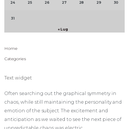
24
25
26
27
28
29
30
31
« Lug
Home
Categories
Text widget
Often searching out the graphical symmetry in
chaos, while still maintaining the personality and
emotion of the subject. The excitement and
anticipation as we waited to see the next piece of
unpredictable chaos was electric.