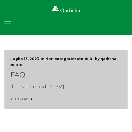
Skip
to
content
Autore:
Luglio 13, 2023
in
Non categorizzato
0
by
qadisha
1110
qadisha
FAQ
[faq-schema id=”1033″]
READ MORE