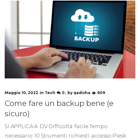
Maggio 10, 2022
in
Tech
0
by
qadisha
609
Come fare un backup bene (e
sicuro)
SI APPLICA A: DV Difficoltà: facile Tempo
necessario: 10 Strumenti richiesti: accesso Plesk