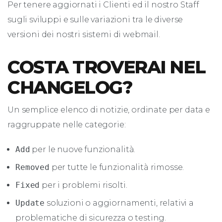
Per tenere aggiornati i Clienti ed il nostro Staff
sugli sviluppi e sulle variazioni tra le diverse
versioni dei nostri sistemi di webmail.
COSTA TROVERAI NEL
CHANGELOG?
Un semplice elenco di notizie, ordinate per data e
raggruppate nelle categorie:
Add
per le nuove funzionalità.
Removed
per tutte le funzionalità rimosse.
Fixed
per i problemi risolti.
Update
soluzioni o aggiornamenti, relativi a
problematiche di sicurezza o testing.