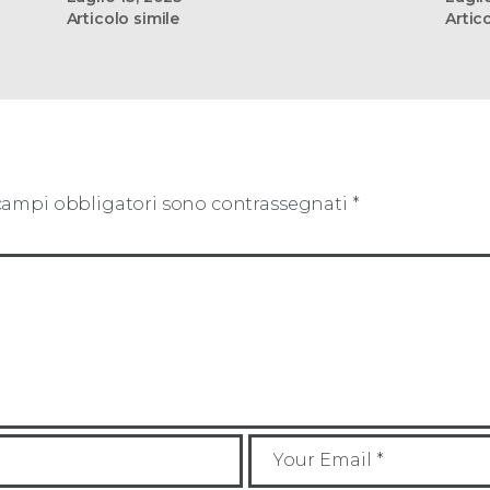
Articolo simile
Artic
 campi obbligatori sono contrassegnati
*