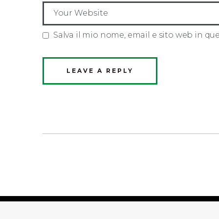
Salva il mio nome, email e sito web in q
NAVIGAZIONE
ARTICOLI
© 2026 Qadisha Srls