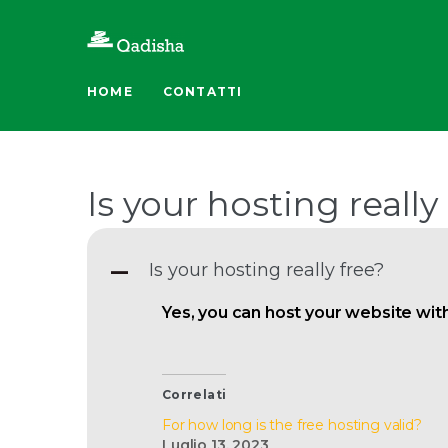
Skip
to
content
HOME
CONTATTI
Is your hosting really
Is your hosting really free?
A
Yes, you can host your website with
Correlati
For how long is the free hosting valid?
Luglio 13, 2023