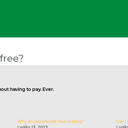
 free?
out having to pay. Ever.
Why do you provide free hosting?
Can I
Luglio 13, 2023
Lugli