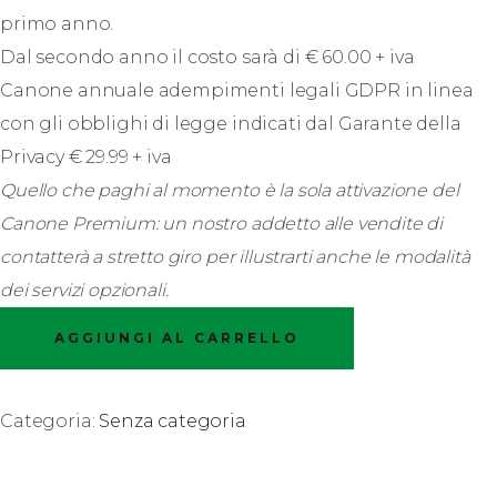
primo anno.
Dal secondo anno il costo sarà di € 60.00 + iva
Canone annuale adempimenti legali GDPR in linea
con gli obblighi di legge indicati dal Garante della
Privacy € 29.99 + iva
Quello che paghi al momento è la sola attivazione del
Canone Premium: un nostro addetto alle vendite di
contatterà a stretto giro per illustrarti anche le modalità
dei servizi opzionali.
Canone
AGGIUNGI AL CARRELLO
Premium
quantità
Categoria:
Senza categoria