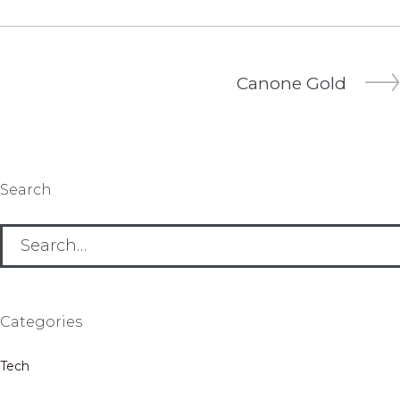
NAVIGAZIONE
Next
Canone Gold
ARTICOLI
Post
Search
Search
for:
Categories
Tech